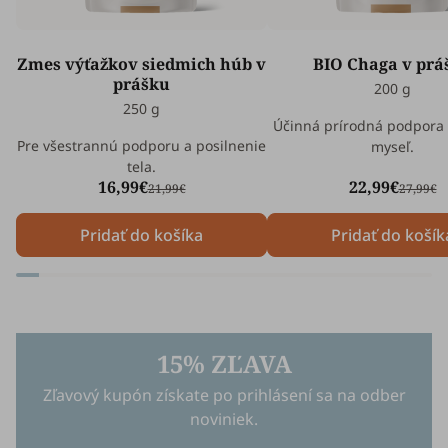
Zmes výťažkov siedmich húb v
BIO Chaga v prá
prášku
200 g
250 g
Účinná prírodná podpora 
Pre všestrannú podporu a posilnenie
myseľ.
tela.
16,99€
22,99€
21,99€
27,99€
Pridať do košíka
Pridať do košík
15% ZĽAVA
Zľavový kupón získate po prihlásení sa na odber
noviniek.