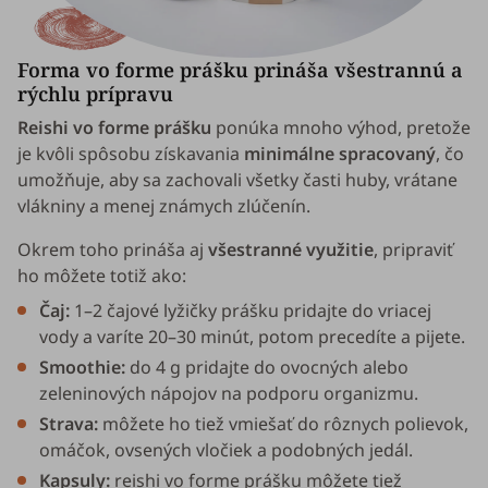
Forma vo forme prášku prináša všestrannú a
rýchlu prípravu
Reishi vo forme prášku
ponúka mnoho výhod, pretože
je kvôli spôsobu získavania
minimálne spracovaný
, čo
umožňuje, aby sa zachovali všetky časti huby, vrátane
vlákniny a menej známych zlúčenín.
Okrem toho prináša aj
všestranné využitie
, pripraviť
ho môžete totiž ako:
Čaj:
1–2 čajové lyžičky prášku pridajte do vriacej
vody a varíte 20–30 minút, potom precedíte a pijete.
Smoothie:
do 4 g pridajte do ovocných alebo
zeleninových nápojov na podporu organizmu.
Strava:
môžete ho tiež vmiešať do rôznych polievok,
omáčok, ovsených vločiek a podobných jedál.
Kapsuly:
reishi vo forme prášku môžete tiež