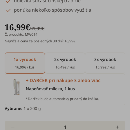
dôležitá súčasť čínskej tradície
ponúka niekoľko spôsobov využitia
16,99€
21,99€
Č. produktu: MW014
Najnižšia cena za posledných 30 dní: 16,99€
1x výrobok
2x výrobok
3x výrobok
16,99€ / kus
16,49€ / kus
15,99€ / kus
+ DARČEK pri nákupe 3 alebo viac
Napeňovač mlieka, 1 kus
*Darček bude automaticky pridaný do košíka.
Vybrané:
1
x 200 g