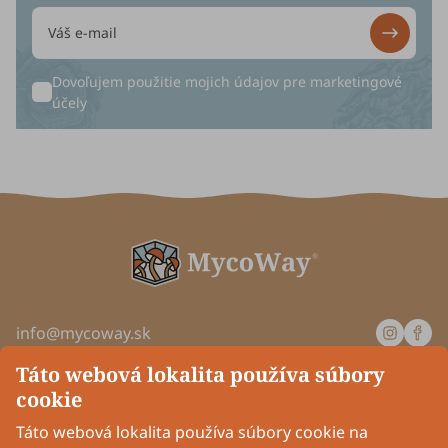
Dovoľujem použitie mojich údajov pre
marketingové
účely
info@mycoway.sk
Pondelok až štvrtok: od 8:00 do 16:00
Táto webová lokalita používa súbory
Piatok: od 8:00 do 14:00
cookie
Spoločnosť
Táto webová lokalita používa súbory cookie na