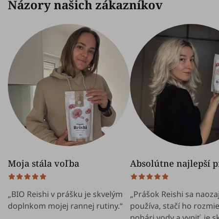
Názory našich zákazníkov
Moja stála voľba
Absolútne najlepší 
„BIO Reishi v prášku je skvelým
„Prášok Reishi sa naoza
doplnkom mojej rannej rutiny.“
používa, stačí ho rozmie
pohári vody a vypiť, je sk