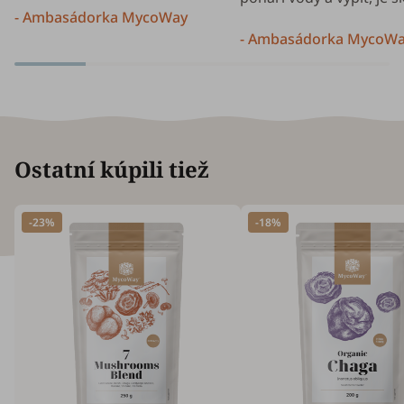
- Ambasádorka MycoWay
- Ambasádorka MycoW
Ostatní kúpili tiež
-23%
-18%