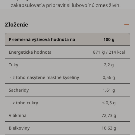
zakapsulovať a pripraviť si ľubovoľnú zmes živín.
Zloženie
Priemerná výživová hodnota na
100 g
Energetická hodnota
871 kJ / 214 kcal
Tuky
2,2 g
- z toho nasýtené mastné kyseliny
0,56 g
Sacharidy
1,61 g
- z toho cukry
< 0,5 g
Vláknina
72,73 g
Bielkoviny
10,63 g