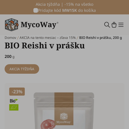
Akcia týždňa | -15% na všetko
Pridajte kód
MW15K
do košíka
Domov
AKCIA na tento mesiac – zľava 15%
BIO Reishi v prášku, 200 g
BIO Reishi v prášku
200
g
AKCIA TÝŽDŇA
-23%