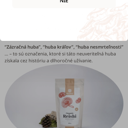
NIE
Považuje sa za jednu z najcennejších húb, ktoré boli
dlho času rezervované len pre šľachtu, zahŕňali ju aj do
svojich náboženských obradov, pretože verili, že jej
užívanie prináša
lepší pocit, rovnováhu v tele
a dlhší
život.
“Zázračná huba”, “huba kráľov”, “huba nesmrteľnosti”
… – to sú označenia, ktoré si táto neuveriteľná huba
získala cez históriu a dlhoročné užívanie.