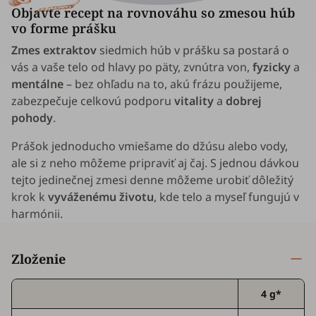
Objavte recept na rovnováhu so zmesou húb
vo forme prášku
Zmes extraktov
siedmich húb v prášku sa postará o
vás a vaše telo od hlavy po päty, zvnútra von,
fyzicky
a
mentálne
– bez ohľadu na to, akú frázu použijeme,
zabezpečuje celkovú podporu
vitality
a
dobrej
pohody
.
Prášok jednoducho vmiešame do džúsu alebo vody,
ale si z neho môžeme pripraviť aj čaj. S jednou dávkou
tejto jedinečnej zmesi denne môžeme urobiť dôležitý
krok k
vyváženému životu
, kde telo a myseľ fungujú v
harmónii.
Zloženie
4 g*