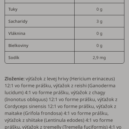
Tuky
0 g
Sacharidy
3 g
Vláknina
0 g
Bielkoviny
0 g
Sodík
2,9 mg
Zloženie:
výťažok z levej hrivy (
Hericium erinaceus
)
12:1 vo forme prášku, výťažok z reishi (
Ganoderma
lucidum
) 4:1 vo forme prášku, výťažok z chagy
(
Inonotus obliquus
) 12:1 vo forme prášku, výťažok z
Cordyceps sinensis
12:1 vo forme prášku, výťažok z
maitake (
Grifola frondosa
) 4:1 vo forme prášku,
výťažok z shiitake (
Lentinula edodes
) 4:1 vo forme
prášku, výťažok z tremelly (
Tremella fuciformis
) 4:1 vo