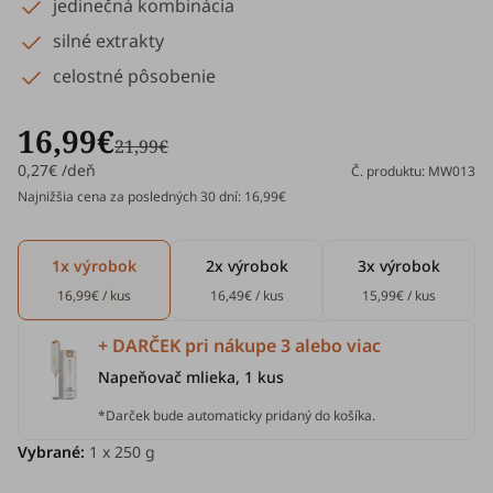
jedinečná kombinácia
silné extrakty
celostné pôsobenie
16,99€
21,99€
0,27€ /deň
Č. produktu: MW013
Najnižšia cena za posledných 30 dní: 16,99€
1x výrobok
2x výrobok
3x výrobok
16,99€ / kus
16,49€ / kus
15,99€ / kus
+ DARČEK pri nákupe 3 alebo viac
Napeňovač mlieka, 1 kus
*Darček bude automaticky pridaný do košíka.
Vybrané:
1
x 250 g