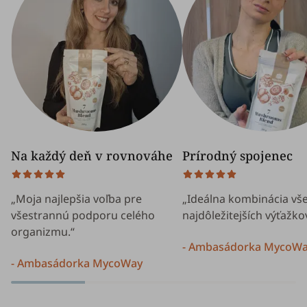
Na každý deň v rovnováhe
Prírodný spojenec
„Moja najlepšia voľba pre
„Ideálna kombinácia vš
všestrannú podporu celého
najdôležitejších výťažko
organizmu.“
- Ambasádorka MycoW
- Ambasádorka MycoWay