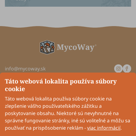
info@mycoway.sk
Pondelok až štvrtok: od 8:00 do 16:00
Táto webová lokalita používa súbory
Piatok: od 8:00 do 14:00
cookie
Spoločnosť
Táto webová lokalita používa súbory cookie na
zlepšenie vášho používateľského zážitku a
poskytovanie obsahu. Niektoré sú nevyhnutné na
Informácie
správne fungovanie stránky, iné sú voliteľné a môžu sa
používať na prispôsobenie reklám -
viac informácií
.
Pripoj sa k nám