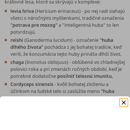
kráľovné lesa, ktoré sa skrývajú v komplexe:
levia hriva
(
Hericium erinaceus
) - po nej radi siahajú
všetci s náročnými myšlienkami, tradičné označenia
"potrava pre mozog"
a "inteligentná huba" to len
potvrdzujú,
reishi
(
Ganoderma lucidum
) - označenie
"huba
dlhého života"
pochádza z jej bohatej tradície, keď
verili, že konzumácia tejto huby prináša dlhší život,
chaga
(
Inonotus obliquus
) - obľúbená vo chladnejšej
polovici roka a pri zmenách ročných období, keď je
potrebné dodatočne
posilniť telesnú imunitu
,
Cordyceps sinensis
- kvôli bohatej zloženiu a
účinkom na ľudské telo si zaslúžila meno
"huba
dlhovekosti"
,
maitake
(
Grifola frondosa
) - nevyhnutná pre
všetkých, ktorí chcú dodatočne ochrániť všetky
telesné bunky, vrátane buniek
imunitného systému
,
shiitake
(
Lentinula edodes
) - obľúbená medzi