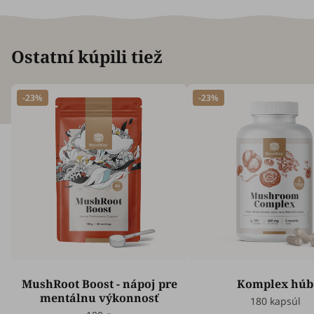
Ostatní kúpili tiež
-23%
-23%
MushRoot Boost - nápoj pre
Komplex húb
mentálnu výkonnosť
180 kapsúl