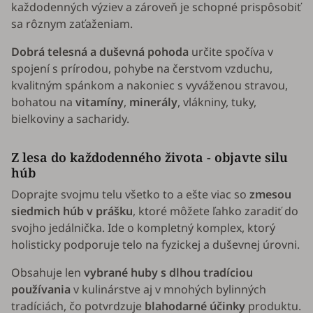
každodenných výziev a zároveň je schopné prispôsobiť
sa rôznym zaťaženiam.
Dobrá telesná a duševná pohoda
určite spočíva v
spojení s prírodou, pohybe na čerstvom vzduchu,
kvalitným spánkom a nakoniec s vyváženou stravou,
bohatou na
vitamíny
,
minerály
, vlákniny, tuky,
bielkoviny a sacharidy.
Z lesa do každodenného života - objavte silu
húb
Doprajte svojmu telu všetko to a ešte viac so
zmesou
siedmich húb v prášku
, ktoré môžete ľahko zaradiť do
svojho jedálnička. Ide o kompletný komplex, ktorý
holisticky podporuje telo na fyzickej a duševnej úrovni.
Obsahuje len
vybrané huby s dlhou tradíciou
používania
v kulinárstve aj v mnohých bylinných
tradíciách, čo potvrdzuje
blahodarné účinky
produktu.