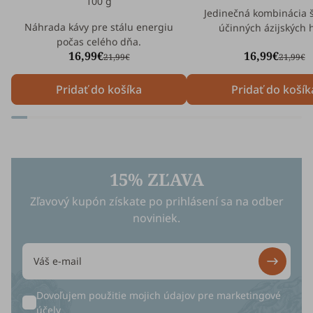
100 g
Jedinečná kombinácia š
Náhrada kávy pre stálu energiu
účinných ázijských 
počas celého dňa.
16,99€
16,99€
21,99€
21,99€
Pridať do košíka
Pridať do košík
15% ZĽAVA
Zľavový kupón získate po prihlásení sa na odber
noviniek.
Dovoľujem použitie mojich údajov pre
marketingové
účely