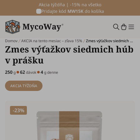
Akcia týždňa | -15% na všetko
Pridajte kód
MW15K
do košíka
Domov
AKCIA na tento mesiac – zľava 15%
Zmes výťažkov siedmich húb v prášku, 250 g
Zmes výťažkov siedmich húb
v prášku
250
62
4
g
dávok
g denne
AKCIA TÝŽDŇA
-23%