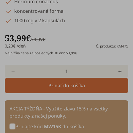
Hericium erinaceus
koncentrovaná forma
1000 mg v 2 kapsulách
53,99€
74,97€
0,20€ /deň
Č. produktu: KM475
Najnižšia cena za posledných 30 dní: 53,99€
Pridať do košíka
AKCIA TÝŽDŇA - Využite zľavu 15% na všetky
produkty z našej ponuky.
Pridajte kód
MW15K
do košíka