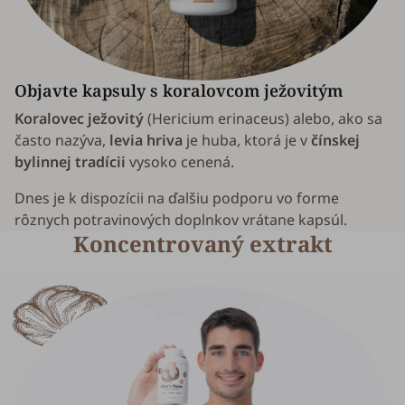
Objavte kapsuly s koralovcom ježovitým
Koralovec ježovitý
(
Hericium erinaceus
) alebo, ako sa
často nazýva,
levia hriva
je huba, ktorá je v
čínskej
bylinnej tradícii
vysoko cenená.
Dnes je k dispozícii na ďalšiu podporu vo forme
rôznych potravinových doplnkov vrátane kapsúl.
Koncentrovaný extrakt