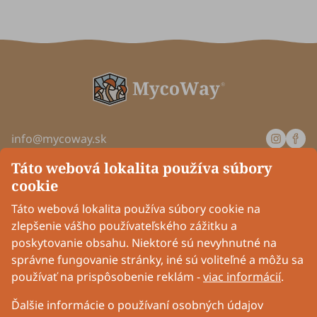
info@mycoway.sk
Pondelok až štvrtok: od 8:00 do 16:00
Táto webová lokalita používa súbory
Piatok: od 8:00 do 14:00
cookie
Spoločnosť
Táto webová lokalita používa súbory cookie na
zlepšenie vášho používateľského zážitku a
poskytovanie obsahu. Niektoré sú nevyhnutné na
Informácie
správne fungovanie stránky, iné sú voliteľné a môžu sa
používať na prispôsobenie reklám -
viac informácií
.
Pripoj sa k nám
Ďalšie informácie o používaní osobných údajov