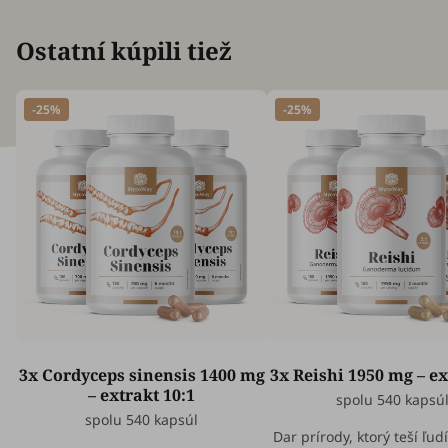
Ostatní kúpili tiež
-25%
-25%
3x Cordyceps sinensis 1400 mg
3x Reishi 1950 mg – ex
– extrakt 10:1
spolu 540 kapsú
spolu 540 kapsúl
Dar prírody, ktorý teší ľud