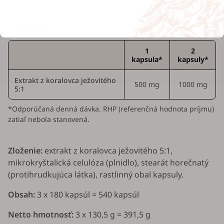
Zloženie
1
2
kapsula*
kapsuly*
Extrakt z koralovca ježovitého
500 mg
1000 mg
5:1
*Odporúčaná denná dávka. RHP (referenčná hodnota príjmu)
zatiaľ nebola stanovená.
Zloženie:
extrakt z koralovca ježovitého 5:1,
mikrokryštalická celulóza (plnidlo), stearát horečnatý
(protihrudkujúca látka), rastlinný obal kapsuly.
Obsah:
3 x 180 kapsúl = 540 kapsúl
Netto hmotnosť:
3 x 130,5 g = 391,5 g