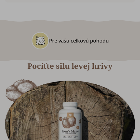
Pre vašu celkovú pohodu
Pocíťte silu levej hrivy