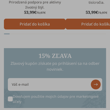
Prirodzená podpora pre aktívny
tisícročia.
životný štýl.
53,99€
53,99€
71,97€
71,97€
Pridať do košíka
Pridať do košík
15% ZĽAVA
Zľavový kupón získate po prihlásení sa na odber
noviniek.
Dovoľujem použitie mojich údajov pre
marketingové
účely