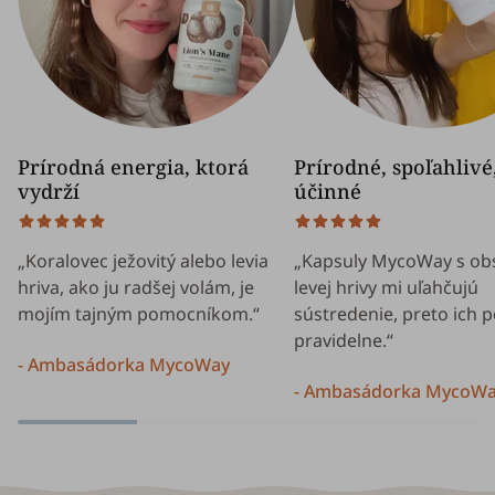
Prírodná energia, ktorá
Prírodné, spoľahlivé
vydrží
účinné
„Koralovec ježovitý alebo levia
„Kapsuly MycoWay s o
hriva, ako ju radšej volám, je
levej hrivy mi uľahčujú
mojím tajným pomocníkom.“
sústredenie, preto ich 
pravidelne.“
- Ambasádorka MycoWay
- Ambasádorka MycoW