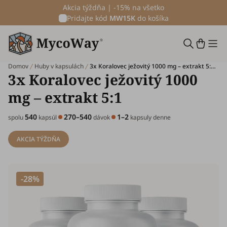
Akcia týždňa | -15% na všetko
Pridajte kód
MW15K
do košíka
Domov
Huby v kapsulách
3x Koralovec ježovitý 1000 mg – extrakt 5:1, spolu 540 kapsúl
3x Koralovec ježovitý 1000
mg – extrakt 5:1
540
270–540
1–2
spolu
kapsúl
dávok
kapsuly denne
AKCIA TÝŽDŇA
-28%