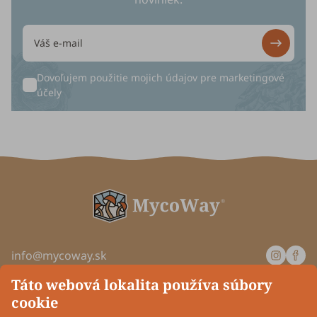
Dovoľujem použitie mojich údajov pre
marketingové
účely
info@mycoway.sk
Pondelok až štvrtok: od 8:00 do 16:00
Táto webová lokalita používa súbory
Piatok: od 8:00 do 14:00
cookie