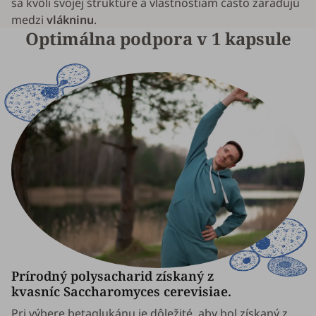
sa kvôli svojej štruktúre a vlastnostiam často zaraďujú
medzi
vlákninu
.
Optimálna podpora v 1 kapsule
Prírodný polysacharid získaný z
kvasníc
Saccharomyces cerevisiae
.
Pri výbere betaglukánu je dôležité, aby bol získaný z