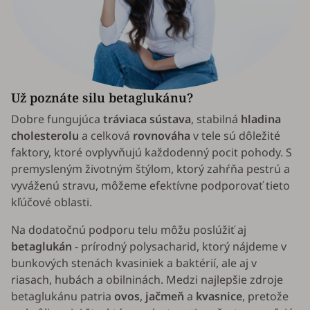
Už poznáte silu betaglukánu?
Dobre fungujúca
tráviaca sústava
, stabilná
hladina
cholesterolu
a celková
rovnováha
v tele sú dôležité
faktory, ktoré ovplyvňujú každodenný pocit pohody. S
premysleným životným štýlom, ktorý zahŕňa pestrú a
vyváženú stravu, môžeme efektívne podporovať tieto
kľúčové oblasti.
Na dodatočnú podporu telu môžu poslúžiť aj
betaglukán
- prírodný polysacharid, ktorý nájdeme v
bunkových stenách kvasiniek a baktérií, ale aj v
riasach, hubách a obilninách. Medzi najlepšie zdroje
betaglukánu patria
ovos
,
jačmeň
a
kvasnice
, pretože