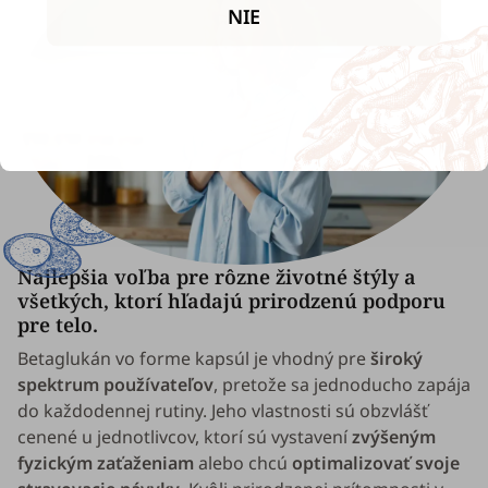
NIE
Najlepšia voľba pre rôzne životné štýly a
všetkých, ktorí hľadajú prirodzenú podporu
pre telo.
Betaglukán vo forme kapsúl je vhodný pre
široký
spektrum používateľov
, pretože sa jednoducho zapája
do každodennej rutiny. Jeho vlastnosti sú obzvlášť
cenené u jednotlivcov, ktorí sú vystavení
zvýšeným
fyzickým zaťaženiam
alebo chcú
optimalizovať svoje