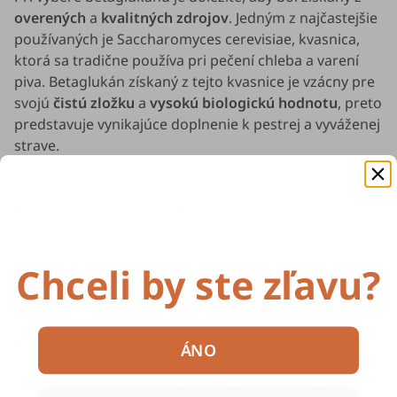
overených
a
kvalitných zdrojov
. Jedným z najčastejšie
používaných je
Saccharomyces cerevisiae
, kvasnica,
ktorá sa tradične používa pri pečení chleba a varení
piva. Betaglukán získaný z tejto kvasnice je vzácny pre
svojú
čistú zložku
a
vysokú biologickú hodnotu
, preto
predstavuje vynikajúce doplnenie k pestrej a vyváženej
strave.
Výhody betaglukánu z
Saccharomyces cerevisiae
:
vysoká biologická hodnota
, ktorá zabezpečuje
vysokú absorpciu
, čo znamená lepšiu využiteľnosť
pre telo,
Chceli by ste zľavu?
prírodný pôvod
- kvasnica je prírodným zdrojom
betaglukánu, čo umožňuje jednoduché začlenenie
do stravy,
čistá zložka
- bez zbytočných prísad.
ÁNO