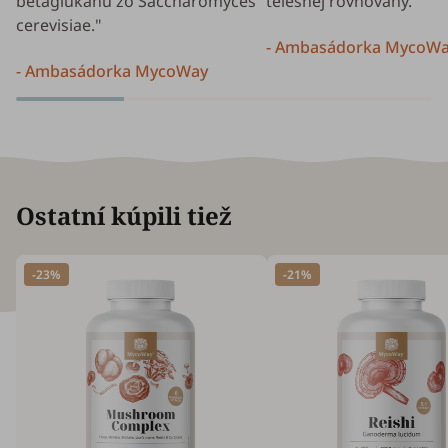
betaglukánu zo Saccharomyces
telesnej rovnováhy."
cerevisiae."
- Ambasádorka MycoW
- Ambasádorka MycoWay
Ostatní kúpili tiež
-23%
-21%