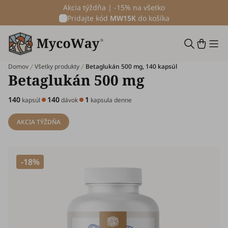
Akcia týždňa | -15% na všetko
Pridajte kód
MW15K
do košíka
Domov
Všetky produkty
Betaglukán 500 mg, 140 kapsúl
Betaglukán 500 mg
140
140
1
kapsúl
dávok
kapsula denne
AKCIA TÝŽDŇA
-18%