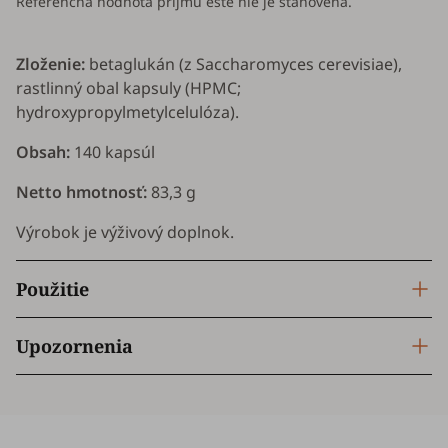
Referenčná hodnota príjmu ešte nie je stanovená.
Zloženie:
betaglukán (z
Saccharomyces cerevisiae
),
rastlinný obal kapsuly (HPMC;
hydroxypropylmetylcelulóza).
Obsah:
140 kapsúl
Netto hmotnosť:
83,3 g
Výrobok je výživový doplnok.
Použitie
Upozornenia