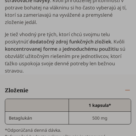
stravovacie návyky
. Kvôli prirodzenej prítomnosti v
potrave bohatej na vlákninu si ho často vyberajú aj tí,
ktorí sa zameriavajú na vyvážené a premyslené
zloženie jedál.
Je tiež vhodný pre tých, ktorí chcú svojmu telu
poskytnúť
dodatočný zdroj funkčných zložiek
. Kvôli
koncentrovanej forme
a
jednoduchému použitiu
sú
obzvlášť užitočným riešením pre jednotlivcov, ktorí
ťažko uspokoja svoje denné potreby len bežnou
stravou.
Zloženie
1 kapsula*
Betaglukán
500 mg
*Odporúčaná denná dávka.