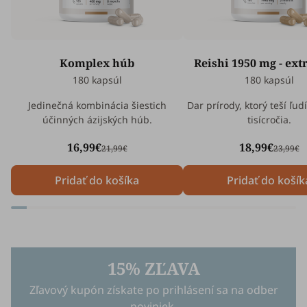
Komplex húb
Reishi 1950 mg - extr
180 kapsúl
180 kapsúl
Jedinečná kombinácia šiestich
Dar prírody, ktorý teší ľud
účinných ázijských húb.
tisícročia.
16,99€
18,99€
21,99€
23,99€
Pridať do košíka
Pridať do košík
15% ZĽAVA
Zľavový kupón získate po prihlásení sa na odber
noviniek.